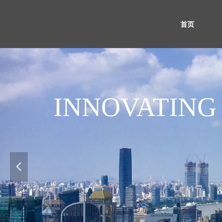
首页
INNOVATING 
行 世 界 践 
넳