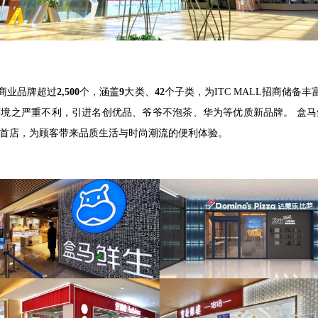
售商业品牌超过
2,500
个，涵盖
9
大类、
42
个子类，为ITC MALL招商储备丰富
环境之严重不利，引进名创优品、爷爷不泡茶、华为等优质新品牌。 盒
区域首店，为顾客带来品质生活与时尚潮流的便利体验。